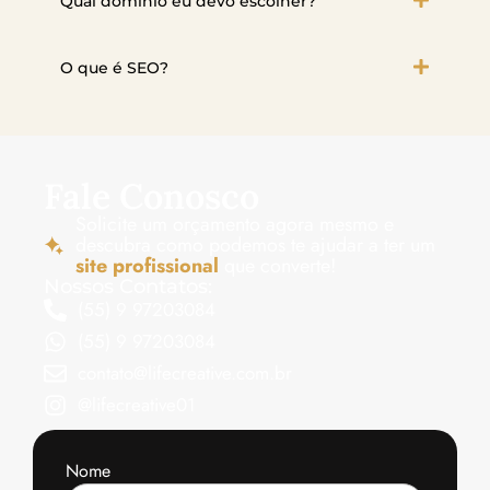
Qual domínio eu devo escolher?
O que é SEO?
Fale Conosco
Solicite um orçamento agora mesmo e
descubra como podemos te ajudar a ter um
site profissional
que converte!
Nossos Contatos:
(55) 9 97203084
(55) 9 97203084
contato@lifecreative.com.br
@lifecreative01
Nome