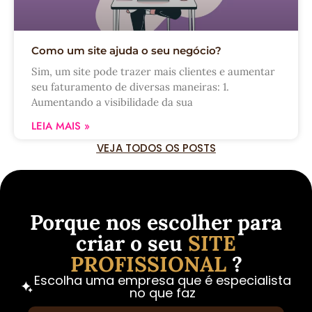
Como um site ajuda o seu negócio?
Sim, um site pode trazer mais clientes e aumentar
seu faturamento de diversas maneiras: 1.
Aumentando a visibilidade da sua
LEIA MAIS »
VEJA TODOS OS POSTS
Porque nos escolher para
criar o seu
SITE
PROFISSIONAL
?
Escolha uma empresa que é especialista
no que faz